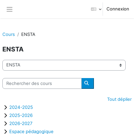
Passer au contenu principal
Connexion
Panneau latéral
Cours
ENSTA
ENSTA
Catégories de cours
Rechercher des cours
Rechercher des cours
Tout déplier
2024-2025
2025-2026
2026-2027
Espace pédagogique