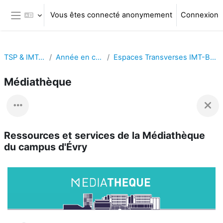
Passer au contenu principal
Vous êtes connecté anonymement
Connexion
Panneau latéral
TSP & IMT-BS
Année en cours
Espaces Transverses IMT-BS - TSP
Médiathèque
Ressources et services de la Médiathèque
du campus d'Évry