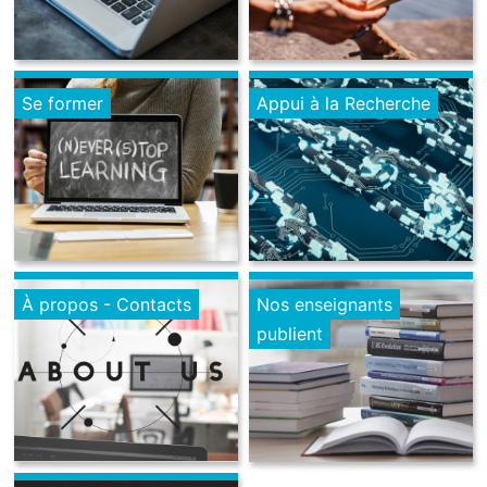
Se former
Appui à la Recherche
À propos - Contacts
Nos enseignants
publient