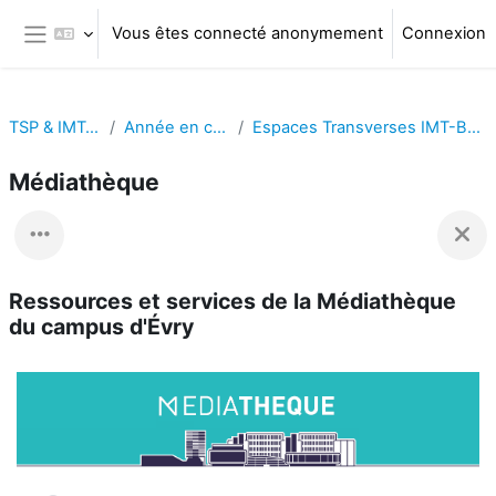
Passer au contenu principal
Vous êtes connecté anonymement
Connexion
Panneau latéral
TSP & IMT-BS
Année en cours
Espaces Transverses IMT-BS - TSP
Médiathèque
Ressources et services de la Médiathèque
du campus d'Évry