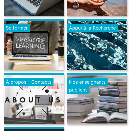
Se former
Appui à la Recherche
À propos - Contacts
Nos enseignants
publient