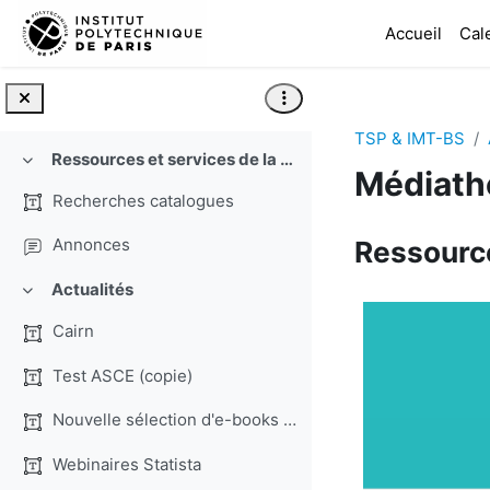
Passer au contenu principal
Accueil
Cal
TSP & IMT-BS
Ressources et services de la Médiathèque du campus d'Évry
Replier
Médiath
Recherches catalogues
Annonces
Ressource
Actualités
Replier
Cairn
Test ASCE (copie)
Nouvelle sélection d'e-books Pearson (copy)
Webinaires Statista