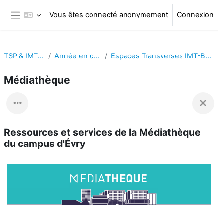
Passer au contenu principal
Vous êtes connecté anonymement
Connexion
Panneau latéral
TSP & IMT-BS
Année en cours
Espaces Transverses IMT-BS - TSP
Médiathèque
Ressources et services de la Médiathèque
du campus d'Évry