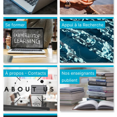
Se former
Appui à la Recherche
À propos - Contacts
Nos enseignants
publient