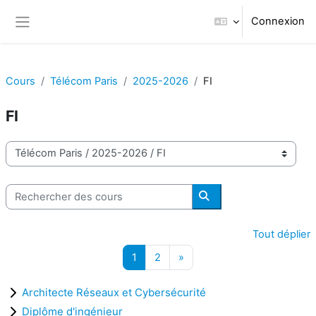
Passer au contenu principal
Connexion
Panneau latéral
Cours
Télécom Paris
2025-2026
FI
FI
Catégories de cours
Rechercher des cours
Rechercher des cours
Tout déplier
Page 1
Page 2
Page suivante
1
2
»
Architecte Réseaux et Cybersécurité
Diplôme d'ingénieur